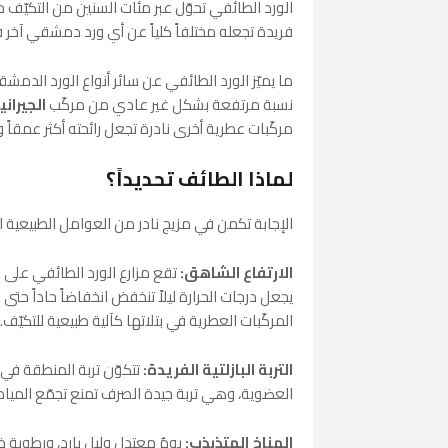
الورد الطائفي تحوّل عبر مئات السنين من التكيّف م
فريدة تجعله مختلفاً كلياً عن أي ورد دمشقي آخر ف
ما يميّز الورد الطائفي عن سائر أنواع الورد الدمش
نسبة مرتفعة بشكل غير عادي من مركّب
الجيرانيول (l
مركّبات عطرية أخرى نادرة تجعل رائحته أكثر عمقاً ود
لماذا الطائف تحديداً؟
الإجابة تكمن في مزيج نادر من العوامل الطبيعية ا
الارتفاع الشاهق:
يجعل درجات الحرارة ليلاً تنخفض انخفاضاً حاداً حتى 
المركّبات العطرية في بتلاتها كآلية طبيعية للتكيّف.
التربة البازلتية الفريدة:
تتكوّن تربة المنطقة في م
العضوية، وهي تربة جيدة الصرف تمنع تجمّع المياه حو
المناخ المتذبذب:
يومٌ معتدل وليل بارد، ورطوبة خف