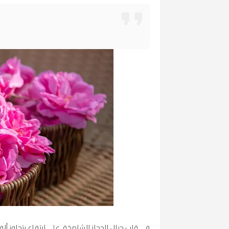
في قلب جبال الحجاز الشامخة، على ارتفاع يتجاوز ألف