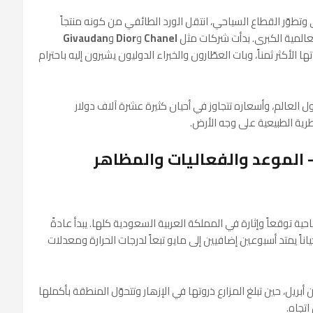
تطوّر القطاع السياحي، انتقل الورد الطائفي من كونه منتجاً
 العالمية الكبرى. بدأت شركات مثل
Chanel
و
Dior
و
Givaudan
 الأكثر ثمناً، وبات العطّارون والخبراء الدوليون يشيرون إليه باحترام
حول العالم، وأسعاره تتجاوز في أحيان كثيرة عشرة آلاف دولار
طرية الطبيعية على وجه الأرض.
— الموعد والفعاليات والمظاهر
ية توقعاً وإثارة في المملكة العربية السعودية كلها. يبدأ عادةً
اً يمتد أسبوعين إضافيين إلى مايو تبعاً لدرجات الحرارة ومعدلات
ن أبريل، حين تبلغ المزارع ذروتها في الإزهار وتتحوّل المنطقة بأكملها
اتجاه.