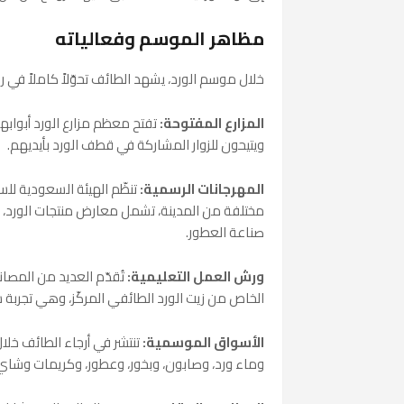
مظاهر الموسم وفعالياته
خلال موسم الورد، يشهد الطائف تحوّلاً كاملاً في 
المزارع المفتوحة:
تفتح معظم مزارع الورد أبوابه
ويتيحون للزوار المشاركة في قطف الورد بأيديهم.
المهرجانات الرسمية:
تنظّم الهيئة السعودية لل
مختلفة من المدينة، تشمل معارض منتجات الورد،
صناعة العطور.
ورش العمل التعليمية:
تُقدّم العديد من المصا
الخاص من زيت الورد الطائفي المركّز، وهي تجربة 
الأسواق الموسمية:
تنتشر في أرجاء الطائف خل
وماء ورد، وصابون، وبخور، وعطور، وكريمات وشاي و