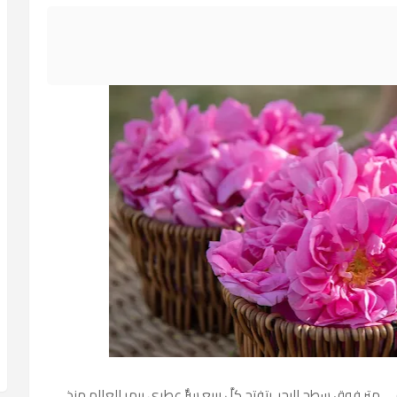
ي متر فوق سطح البحر، يتفتح كلَّ ربيع سرٌّ عطري يبهر العالم منذ