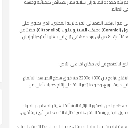
ع بيئة محددة للغاية إلى سلالة تتميز بخصائص كيميائية وحسّية
ي العالم.
قي هو التركيب الكيميائي الفريد لزيته العطري، الذي يحتوي على
Geranio)
ومركّب
السيترونيلول (Citronellol)
، فضلاً عن
فئاً وإغراءً من أي ورد دمشقي يُزرع في بلغاريا أو تركيا أو إيران.
لتي لا تجتمع في أي مكان آخر على الأرض:
تقع مزارع الورد الطائفي على ارتفاع يتراوح بين 1800 و2200 متر فوق سطح البحر. هذا الارتفاع
في ذروة الربيع، وهو ما يُجبر النبتة على إنتاج كميات أعلى من
عظمها من الصخور البازلتية المتحلّلة الغنية بالمعادن والمواد
ل الجذور وتمدّ النبتة بعناصر غذائية لا تجدها في أي تربة أخرى.
يفة قادمة من الرياح البحرية تعبر جبال الحجاز. هذا التذبذب الحراري