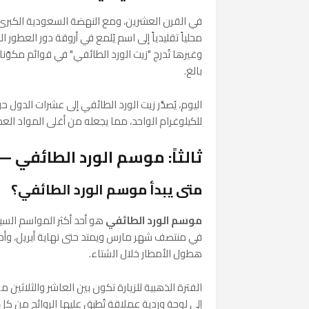
في القرن العشرين، ومع النهضة السعودية الكبرى و
محلياً تقليدياً إلى اسم يُلمع في أروقة دور العطور
وغيرها تُدرج "زيت الورد الطائفي" في قوائم مكوّناتها
بالغ.
اليوم، يُصدَّر زيت الورد الطائفي إلى عشرات الدول 
للكيلوغرام الواحد، مما يجعله من أغلى المواد الع
ثالثاً: موسم الورد الطائفي 
متى يبدأ موسم الورد الطائفي؟
موسم الورد الطائفي
هو أحد أكثر المواسم السياح
في منتصف شهر مارس ويمتد حتى نهاية أبريل، وأحيان
هطول الأمطار خلال الشتاء.
الفترة الذهبية للزيارة تكون بين العاشر والثلاثين م
إلى لوحة وردية عملاقة تُطبق عليها الروائح من كل 