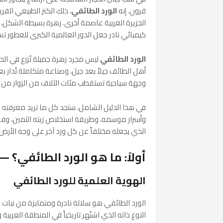
قرون. إنه
الورد الطائفي
، ذلك الكنز الطبيعي الف
الجزيرة العربية عاصمة أخرى. زهرة بسيطة الشكل، ور
كيميائي نادر جعل الدور العالمية الكبرى للعطور ت
الورد الطائفي
ليس مجرد زهرة جميلة تُزرع في الحد
أهل الطائف جيلاً بعد جيل، وصناعة متكاملة تُدار ب
وجهة سياحية تستقطب مئات الآلاف من الزوار من كل
في هذا الدليل الشامل، ستجد كل ما تريد معرفته ع
وأسرار موسمه، وطريقة استخلاص زيته الثمين، وفو
الذي يجعله مختلفاً عن كل ورد آخر على وجه الأرض.
أولاً: ما هو الورد الطائفي؟
الهوية العلمية للورد الطائفي
الورد الطائفي هو سلالة نادرة ومتمايزة من نبات
ا
النوع ذاته الذي اشتُهر تاريخياً في المنطقة العربية