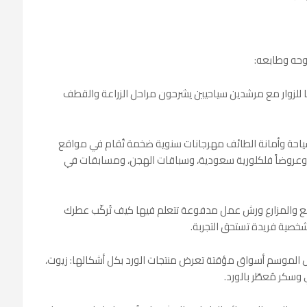
روحه وطابعه:
ا للزوار مع مرشدين سياحيين يشرحون مراحل الزراعة والقطف
سياحة وأمانة الطائف مهرجانات سنوية ضخمة تُقام في مواقع
 وعروضاً فلكلورية سعودية، وسباقات الهجن، ومسابقات في
نع والمزارع ورش عمل مدفوعة تتعلم فيها كيف تُركّب عطرك
شخصية فريدة تستحق التجربة.
ال الموسم أسواق مؤقتة تعرض منتجات الورد بكل أشكالها: زيوت،
سكر مُعطّر بالورد.