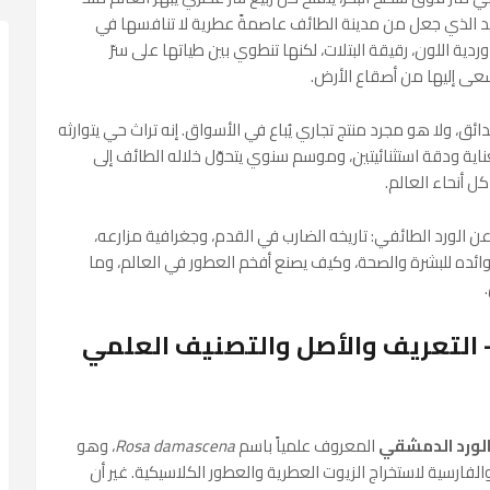
ريد الذي جعل من مدينة الطائف عاصمةً عطرية لا تنافسها في
دية اللون، رقيقة البتلات، لكنها تنطوي بين طياتها على سرّ
سعى إليها من أصقاع الأرض.
ائق، ولا هو مجرد منتج تجاري يُباع في الأسواق. إنه تراث حي يتوارثه
عناية ودقة استثنائيتين، وموسم سنوي يتحوّل خلاله الطائف إلى
 أنحاء العالم.
ن الورد الطائفي: تاريخه الضارب في القدم، وجغرافية مزارعه،
ائده للبشرة والصحة، وكيف يصنع أفخم العطور في العالم، وما
 — التعريف والأصل والتصنيف العلمي
لورد الدمشقي
المعروف علمياً باسم
Rosa damascena
، وهو
 والفارسية لاستخراج الزيوت العطرية والعطور الكلاسيكية. غير أن